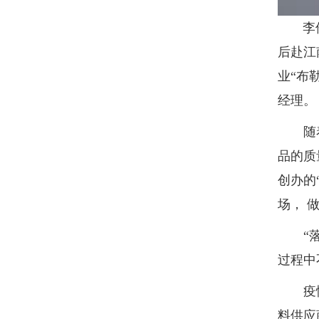
李伦，
后赴江
业“布
经理。
随着经
品的质
创办的
场， 
“落山
过程中
疫情大
料供应