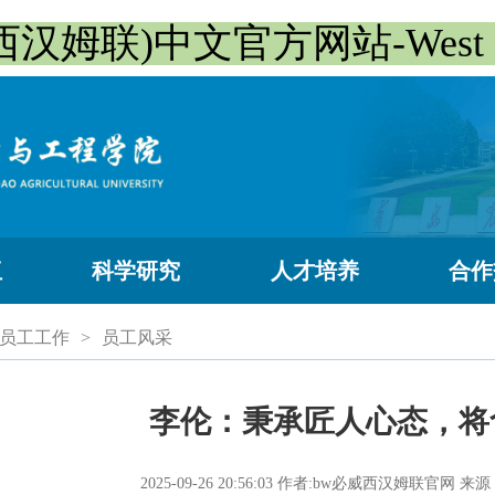
西汉姆联)中文官方网站-West Ha
伍
科学研究
人才培养
合作
员工工作
>
员工风采
李伦：秉承匠人心态，将
2025-09-26 20:56:03
作者:bw必威西汉姆联官网
来源