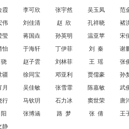
金霞
李可欣
张宇然
吴玉凤
范
宏伟
刘佳清
赵 欣
孔祥晓
褚
莹莹
蒋国垚
孙英明
温亚苹
宋
婧怡
于海轩
丁伊菲
刘 秦
谢
 骁
赵子雲
刘林菲
王 瑶
张
世疆
徐同宝
邓亚利
贾儒豪
孙
宵月
吴佳敏
张雪霏
陈嘉敏
武
晓行
马钦玥
石力冰
窦世荣
唐
 阳
张博涵
路 梦
张 倩
王
文静