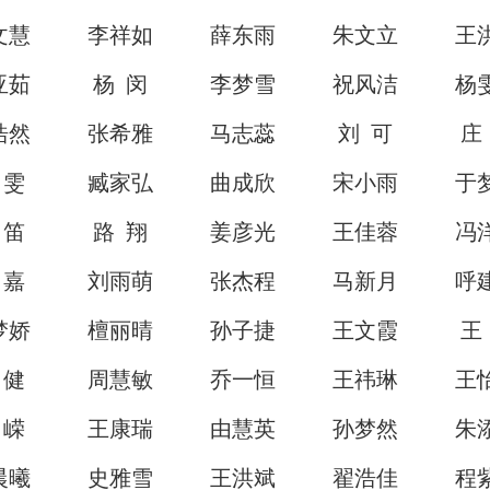
文慧
李祥如
薛东雨
朱文立
王
亚茹
杨 闵
李梦雪
祝风洁
杨
浩然
张希雅
马志蕊
刘 可
庄
 雯
臧家弘
曲成欣
宋小雨
于
 笛
路 翔
姜彦光
王佳蓉
冯
 嘉
刘雨萌
张杰程
马新月
呼
梦娇
檀丽晴
孙子捷
王文霞
王
 健
周慧敏
乔一恒
王祎琳
王
 嵘
王康瑞
由慧英
孙梦然
朱
晨曦
史雅雪
王洪斌
翟浩佳
程