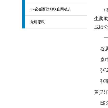
bw必威西汉姆联官网动态
根据
生奖助
党建思政
成绩公
一等
谷
秦
张
张
黄昊
邸