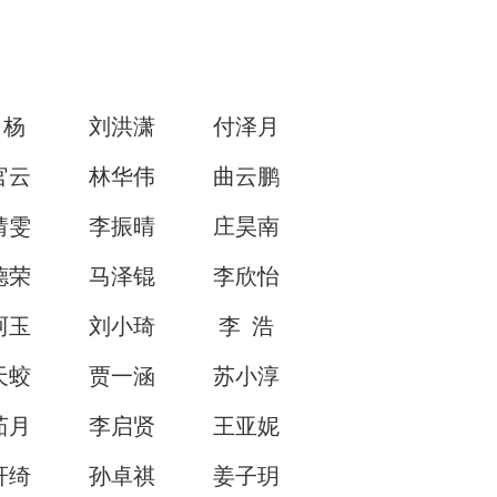
 杨
刘洪潇
付泽月
官云
林华伟
曲云鹏
婧雯
李振晴
庄昊南
德荣
马泽锟
李欣怡
珂玉
刘小琦
李 浩
天蛟
贾一涵
苏小淳
茹月
李启贤
王亚妮
轩绮
孙卓祺
姜子玥