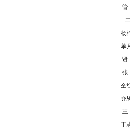
管
二等
杨
单
贤
张
仝
乔
王
于