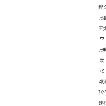
程
张
王
李
张
袁
张
邓
张
魏