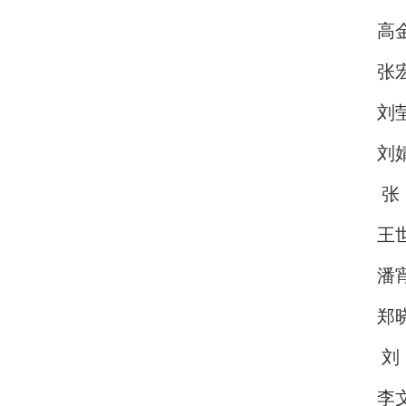
高
张
刘
刘
张
王
潘
郑
刘
李