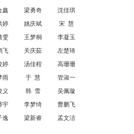
金鑫
梁勇奇
沈佳琪
洪婷
姚庆斌
宋 慧
倩雯
王梦桐
李凝玉
鹏飞
关庆茹
左楚琦
俊婷
汤佳程
高珊珊
梦雨
于 慧
管淑一
俊义
韩 雪
吴佩璇
沛宇
李梦绮
曹鹏飞
子逸
梁新睿
孟文洁