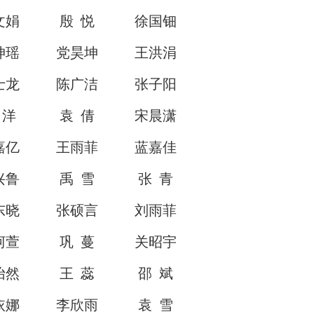
文娟
殷 悦
徐国钿
坤瑶
党昊坤
王洪涓
士龙
陈广洁
张子阳
 洋
袁 倩
宋晨潇
嘉亿
王雨菲
蓝嘉佳
兴鲁
禹 雪
张 青
东晓
张硕言
刘雨菲
柯萱
巩 蔓
关昭宇
怡然
王 蕊
邵 斌
依娜
李欣雨
袁 雪