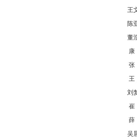
王
陈
董
康
张
王
刘
崔
薛
吴