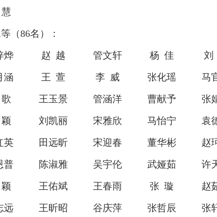
 慧
（86名）：
梓烨
赵 越
管文轩
杨 佳
刘
月涵
王 萱
李 威
张化瑶
马
 歌
王玉景
管涵洋
曹献予
张
 颖
刘凯丽
宋雅欣
马怡宁
袁
红英
田远昕
宋迎春
董华彬
赵
恩普
陈淑雅
吴宇伦
武娅茹
许
 颖
王佑斌
王春雨
张 璇
赵
志远
王昕昭
谷庆萍
张哲辰
张