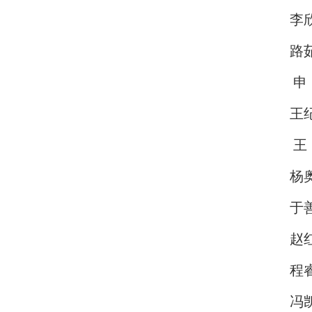
李
路
申
王
王
杨
于
赵
程
冯