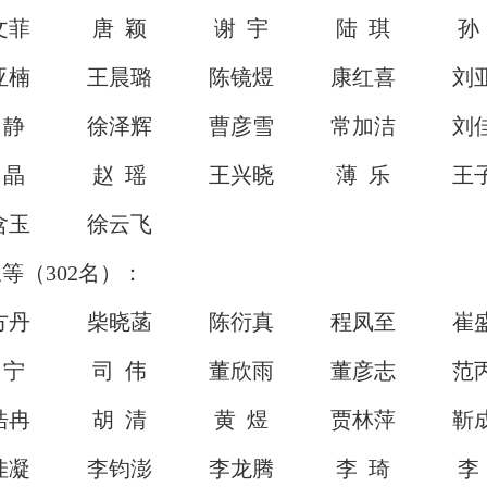
文菲
唐 颖
谢 宇
陆 琪
孙
亚楠
王晨璐
陈镜煜
康红喜
刘
 静
徐泽辉
曹彦雪
常加洁
刘
 晶
赵 瑶
王兴晓
薄 乐
王
含玉
徐云飞
（302名）：
方丹
柴晓菡
陈衍真
程凤至
崔
 宁
司 伟
董欣雨
董彦志
范
浩冉
胡 清
黄 煜
贾林萍
靳
佳凝
李钧澎
李龙腾
李 琦
李