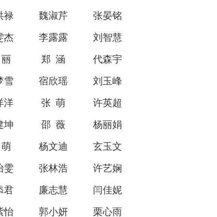
洪禄
魏淑芹
张晏铭
雯杰
李露露
刘智慧
 丽
郑 涵
代森宇
梦雪
宿欣瑶
刘玉峰
洋洋
张 萌
许英超
建坤
邵 薇
杨丽娟
 萌
杨文迪
玄玉文
怡雯
张林浩
许艺娴
添君
廉志慧
闫佳妮
紫怡
郭小妍
栗心雨