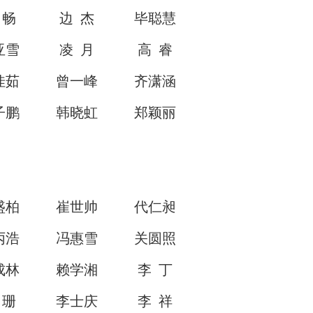
 畅
边 杰
毕聪慧
亚雪
凌 月
高 睿
佳茹
曾一峰
齐潇涵
子鹏
韩晓虹
郑颖丽
盛柏
崔世帅
代仁昶
丙浩
冯惠雪
关圆照
成林
赖学湘
李 丁
 珊
李士庆
李 祥