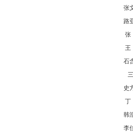
张
路
张
王
石
三等
史
丁
韩
李