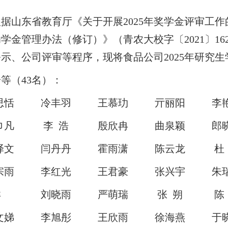
山东省教育厅《关于开展2025年奖学金评审工作
学金管理办法（修订）》（青农大校字〔2021〕1
示、公司评审等程序，现将食品公司2025年研究
（43名）：
思恬
冷丰羽
王慕玏
亓丽阳
李
巾凡
李 浩
殷欣冉
曲泉颖
郎
译文
闫丹丹
霍雨潇
陈云龙
杜
宗雨
李红光
王君豪
张兴宇
朱
洋
刘晓雨
严萌瑞
张 朔
陈
文娣
李旭彤
王欣雨
徐海燕
于