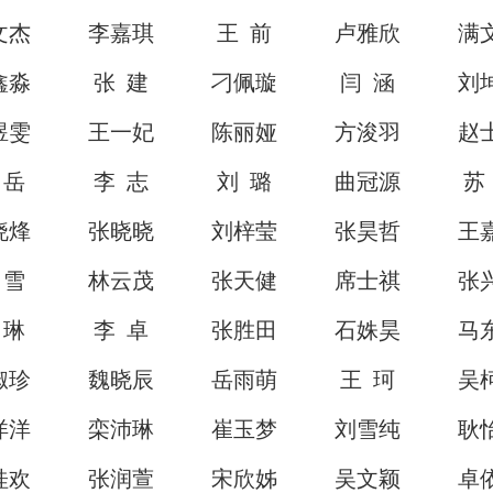
文杰
李嘉琪
王 前
卢雅欣
满
鑫淼
张 建
刁佩璇
闫 涵
刘
煜雯
王一妃
陈丽娅
方浚羽
赵
 岳
李 志
刘 璐
曲冠源
苏
晓烽
张晓晓
刘梓莹
张昊哲
王
 雪
林云茂
张天健
席士祺
张
 琳
李 卓
张胜田
石姝昊
马
淑珍
魏晓辰
岳雨萌
王 珂
吴
洋洋
栾沛琳
崔玉梦
刘雪纯
耿
桂欢
张润萱
宋欣姊
吴文颖
卓