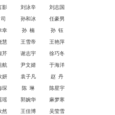
言影
刘泳辛
刘志国
 司
孙和冰
任豪男
幸幸
孙 楠
孙 钰
晓慧
王雪帝
王艳萍
淑芹
谢志宇
徐巧冬
祖航
尹文婧
于海洋
欣妍
袁子凡
赵 丹
海琛
陈 琳
陈星宇
瑶瑶
郭婉华
麻梦寒
欣然
王佳博
吴莹雪