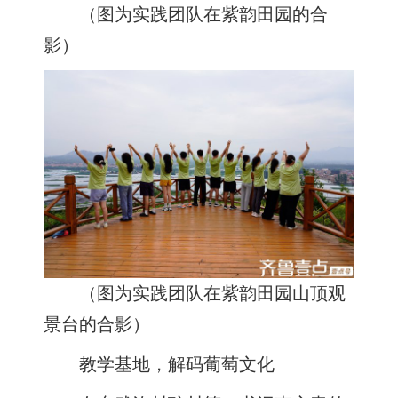
（图为实践团队在紫韵田园的合
影）
（图为实践团队在紫韵田园山顶观
景台的合影）
教学基地，解码葡萄文化