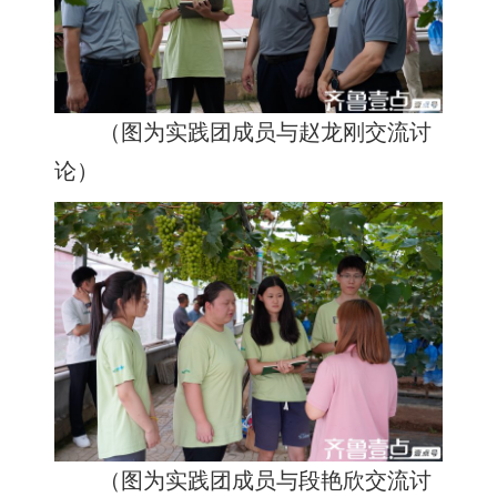
（图为实践团成员与赵龙刚交流讨
论）
（图为实践团成员与段艳欣交流讨