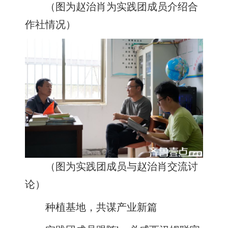
（图为赵治肖为实践团成员介绍合
作社情况）
（图为实践团成员与赵治肖交流讨
论）
种植基地，共谋产业新篇